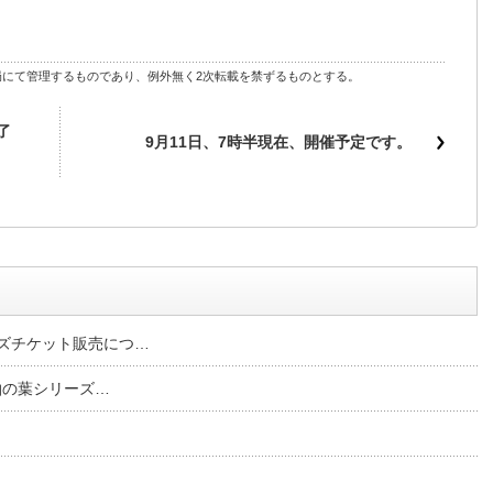
にて管理するものであり、例外無く2次転載を禁ずるものとする。
了
9月11日、7時半現在、開催予定です。
ズチケット販売につ…
柏の葉シリーズ…